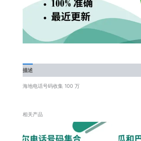
描述
用户评价 (0)
海地电话号码收集 100 万
相关产品