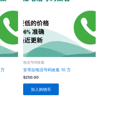
电话号码收集
 万
安哥拉电话号码收集 10 万
$
250.00
加入购物车