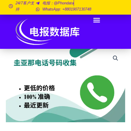
跳
24/7客户支
电报：@phondata
持
WhatsApp: +8801907130748
至
内
容
圭
亚
那
电
话
号
码
集
合
100
万
数
量