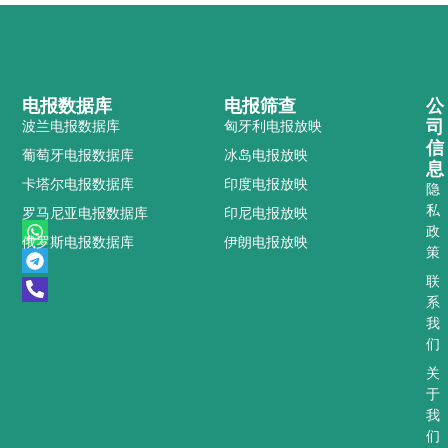
电报数据库
电报筛查
公
司
波兰电报数据库
匈牙利电报放映
信
葡萄牙电报数据库
冰岛电报放映
息
卡塔尔电报数据库
印度电报放映
隐
私
罗马尼亚电报数据库
印尼电报放映
W
T
P
政
俄罗斯电报数据库
伊朗电报放映
h
e
h
策
a
l
o
t
e
n
联
s
g
e
系
a
r
-
我
p
a
a
们
p
m
l
t
关
于
我
们