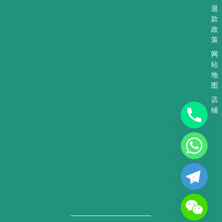
退
款
政
策
网
站
地
图
店
铺