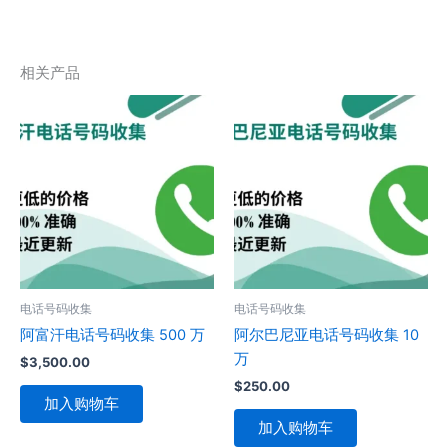
相关产品
电话号码收集
电话号码收集
阿富汗电话号码收集 500 万
阿尔巴尼亚电话号码收集 10
万
$
3,500.00
$
250.00
加入购物车
加入购物车