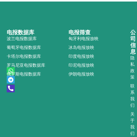
电报数据库
电报筛查
公
司
波兰电报数据库
匈牙利电报放映
信
葡萄牙电报数据库
冰岛电报放映
息
卡塔尔电报数据库
印度电报放映
隐
私
罗马尼亚电报数据库
印尼电报放映
W
T
P
政
俄罗斯电报数据库
伊朗电报放映
h
e
h
策
a
l
o
t
e
n
联
s
g
e
系
a
r
-
我
p
a
a
们
p
m
l
t
关
于
我
们