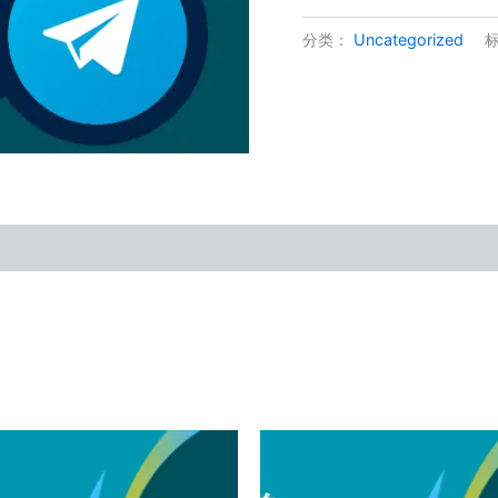
量
分类：
Uncategorized