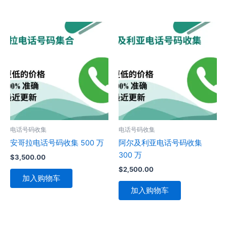
电话号码收集
电话号码收集
安哥拉电话号码收集 500 万
阿尔及利亚电话号码收集
300 万
$
3,500.00
$
2,500.00
加入购物车
加入购物车