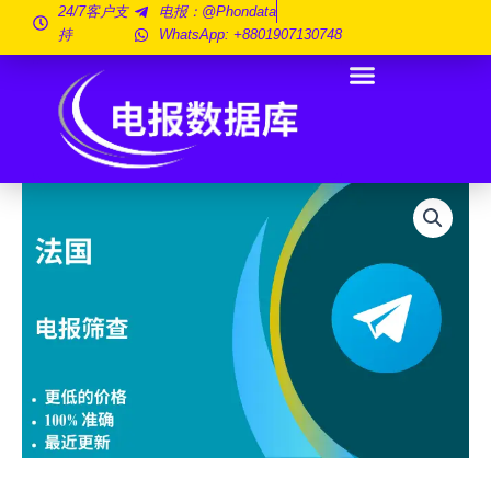
跳
24/7客户支
电报：@phondata
持
WhatsApp: +8801907130748
至
内
容
法
国
电
报
放
映
100
万
数
量