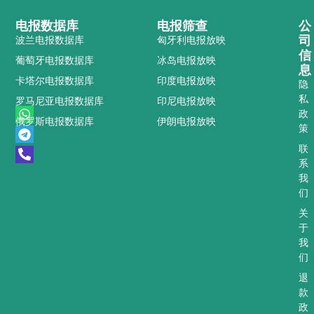
电报数据库
电报筛查
公
司
波兰电报数据库
匈牙利电报放映
信
葡萄牙电报数据库
冰岛电报放映
息
卡塔尔电报数据库
印度电报放映
隐
私
罗马尼亚电报数据库
印尼电报放映
W
T
P
政
俄罗斯电报数据库
伊朗电报放映
h
e
h
策
a
l
o
t
e
n
联
s
g
e
系
a
r
-
我
p
a
a
们
p
m
l
t
关
于
我
们
退
款
政