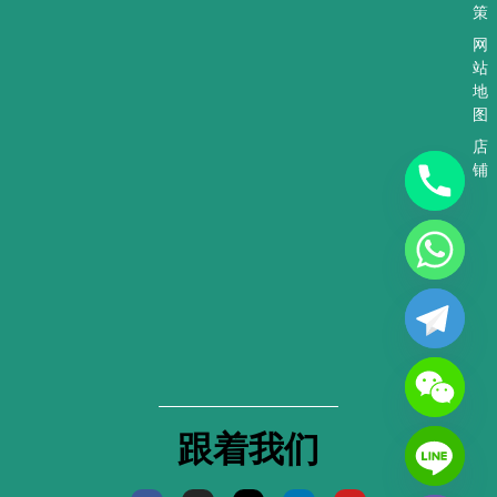
策
网
站
地
图
店
铺
跟着我们
F
I
X
L
Y