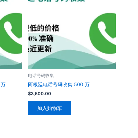
电话号码收集
 万
阿根廷电话号码收集 500 万
$
3,500.00
加入购物车