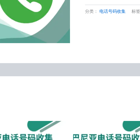
分类：
电话号码收集
标