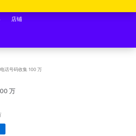
客
店铺
国电话号码收集 100 万
00 万
万