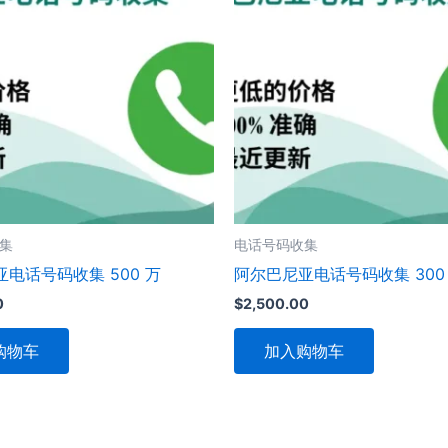
集
电话号码收集
电话号码收集 500 万
阿尔巴尼亚电话号码收集 300
0
$
2,500.00
购物车
加入购物车