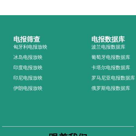
电报筛查
电报数据库
匈牙利电报放映
波兰电报数据库
冰岛电报放映
葡萄牙电报数据库
印度电报放映
卡塔尔电报数据库
印尼电报放映
罗马尼亚电报数据库
伊朗电报放映
俄罗斯电报数据库