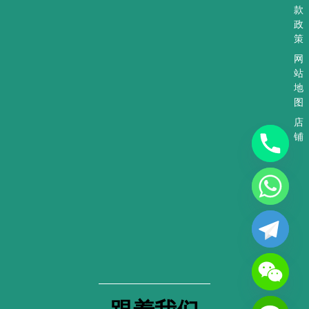
款
政
策
网
站
地
图
店
铺