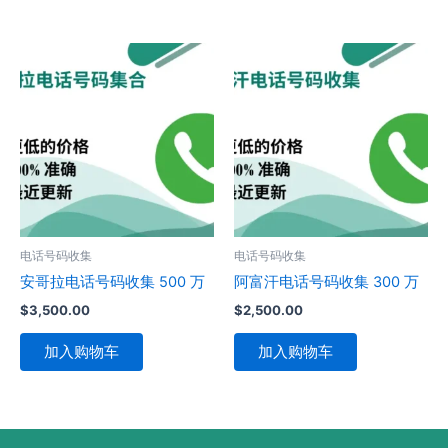
电话号码收集
电话号码收集
安哥拉电话号码收集 500 万
阿富汗电话号码收集 300 万
$
3,500.00
$
2,500.00
加入购物车
加入购物车