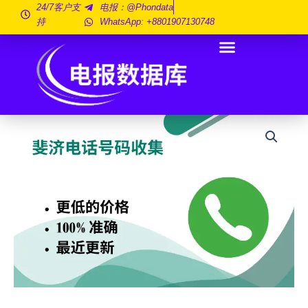
跳
24/7客户支
电报：@phondata
持
WhatsApp: +8801907130748
至
内
容
斐
济
电
话
号
码
收
集
300
万
数
量