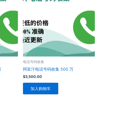
电话号码收集
万
阿富汗电话号码收集 500 万
$
3,500.00
加入购物车