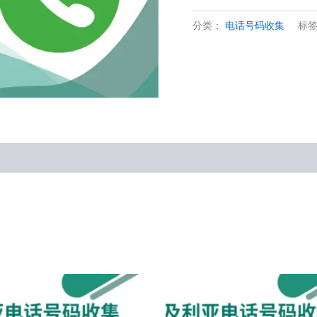
数
分类：
电话号码收集
标
量