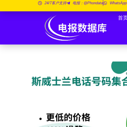
跳
24/7客户支持
电报：@phondata
WhatsApp
至
首
内
容