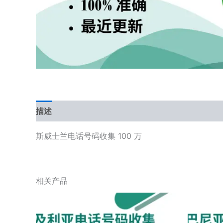
描述
用户评价 (0)
斯威士兰电话号码收集 100 万
相关产品