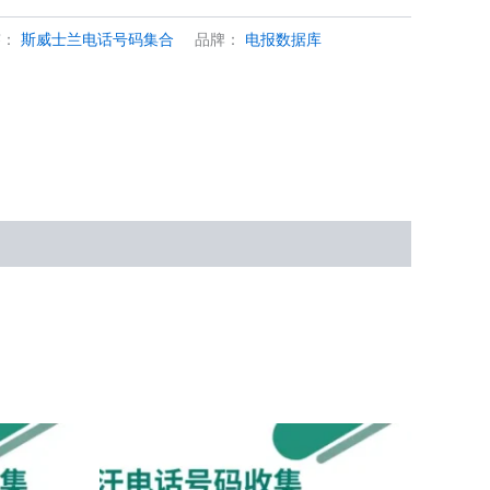
签：
斯威士兰电话号码集合
品牌：
电报数据库