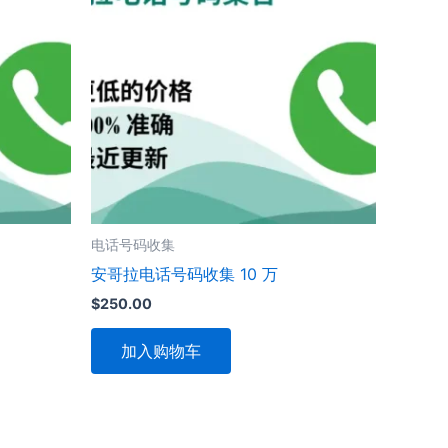
电话号码收集
安哥拉电话号码收集 10 万
$
250.00
加入购物车