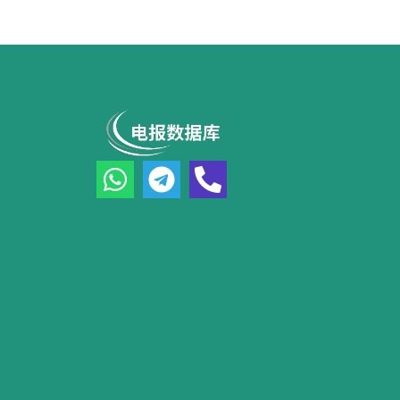
W
T
P
h
e
h
a
l
o
t
e
n
s
g
e
a
r
-
p
a
a
p
m
l
t