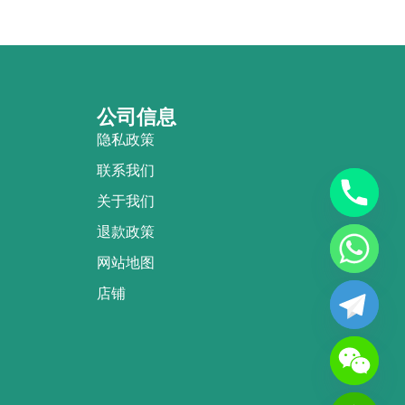
公司信息
隐私政策
联系我们
关于我们
退款政策
网站地图
店铺