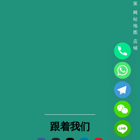
策
网
站
地
图
店
铺
跟着我们
F
I
X
L
Y