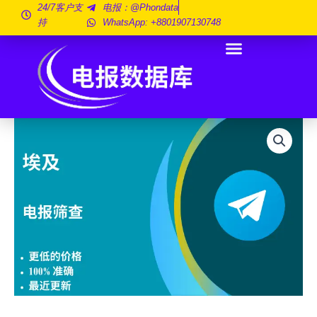
跳
24/7客户支
电报：@phondata
持
WhatsApp: +8801907130748
至
内
容
埃
及
电
报
放
映
500
万
数
量