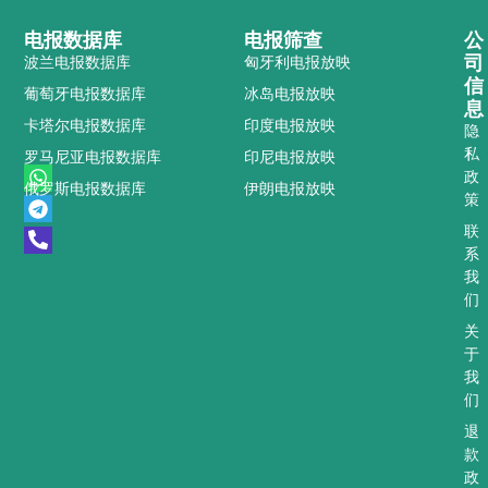
电报数据库
电报筛查
公
司
波兰电报数据库
匈牙利电报放映
信
葡萄牙电报数据库
冰岛电报放映
息
卡塔尔电报数据库
印度电报放映
隐
私
罗马尼亚电报数据库
印尼电报放映
W
T
P
政
俄罗斯电报数据库
伊朗电报放映
h
e
h
策
a
l
o
t
e
n
联
s
g
e
系
a
r
-
我
p
a
a
们
p
m
l
t
关
于
我
们
退
款
政