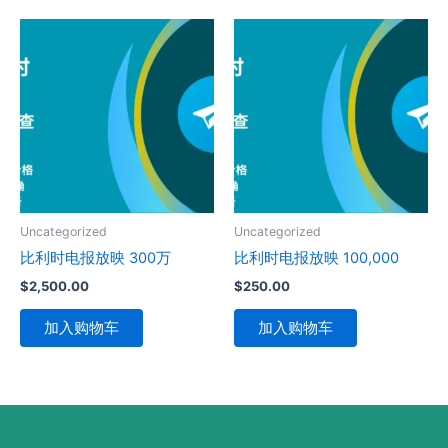
Uncategorized
Uncategorized
比利时电报放映 300万
比利时电报放映 100,000
$
2,500.00
$
250.00
加入购物车
加入购物车