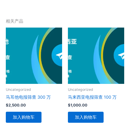
相关产品
Uncategorized
Uncategorized
马耳他电报筛查 300 万
马来西亚电报筛查 100 万
$
2,500.00
$
1,000.00
加入购物车
加入购物车