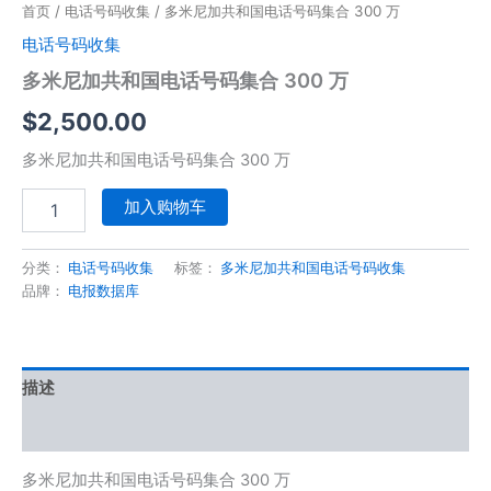
万
首页
/
电话号码收集
/ 多米尼加共和国电话号码集合 300 万
数
电话号码收集
量
多米尼加共和国电话号码集合 300 万
$
2,500.00
多米尼加共和国电话号码集合 300 万
加入购物车
分类：
电话号码收集
标签：
多米尼加共和国电话号码收集
品牌：
电报数据库
描述
用户评价 (0)
多米尼加共和国电话号码集合 300 万