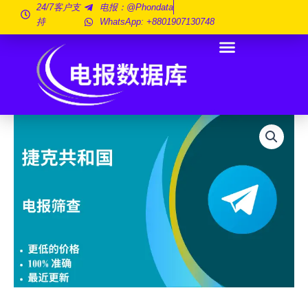
跳
24/7客户支
电报：@phondata
持
WhatsApp: +8801907130748
至
内
容
捷
克
共
和
国
电
报
放
映
100
万
数
量