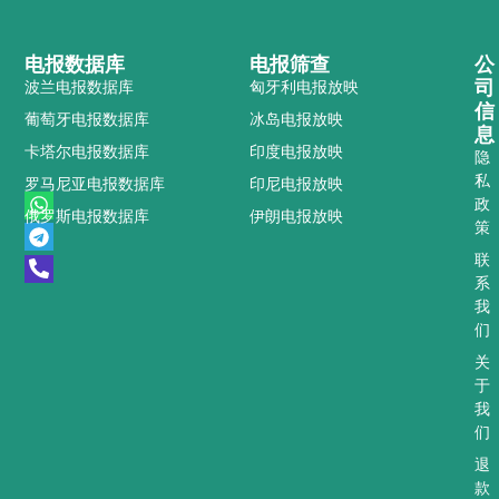
电报数据库
电报筛查
公
司
波兰电报数据库
匈牙利电报放映
信
葡萄牙电报数据库
冰岛电报放映
息
卡塔尔电报数据库
印度电报放映
隐
私
罗马尼亚电报数据库
印尼电报放映
W
T
P
政
俄罗斯电报数据库
伊朗电报放映
h
e
h
策
a
l
o
t
e
n
联
s
g
e
系
a
r
-
我
p
a
a
们
p
m
l
t
关
于
我
们
退
款