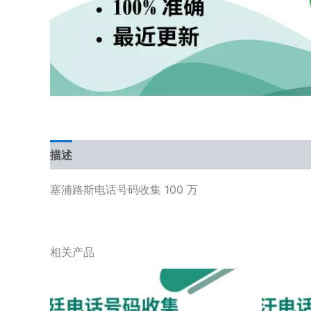
描述
用户评价 (0)
塞浦路斯电话号码收集 100 万
相关产品