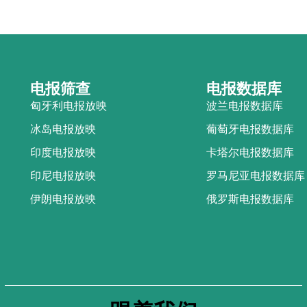
电报筛查
电报数据库
匈牙利电报放映
波兰电报数据库
冰岛电报放映
葡萄牙电报数据库
印度电报放映
卡塔尔电报数据库
印尼电报放映
罗马尼亚电报数据库
伊朗电报放映
俄罗斯电报数据库