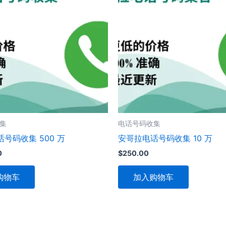
集
电话号码收集
号码收集 500 万
安哥拉电话号码收集 10 万
0
$
250.00
购物车
加入购物车