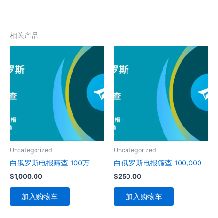
相关产品
Uncategorized
Uncategorized
白俄罗斯电报筛查 100万
白俄罗斯电报筛查 100,000
$
1,000.00
$
250.00
加入购物车
加入购物车