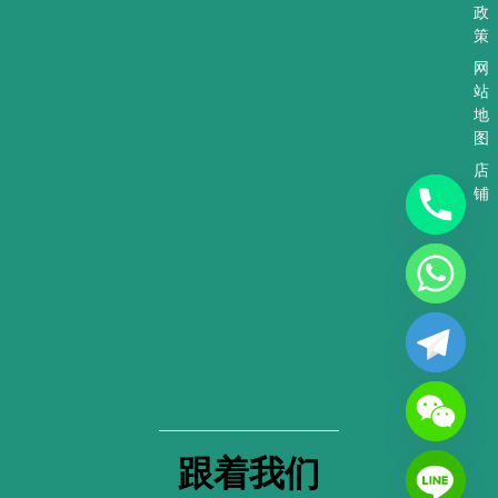
政
策
网
站
地
图
店
铺
跟着我们