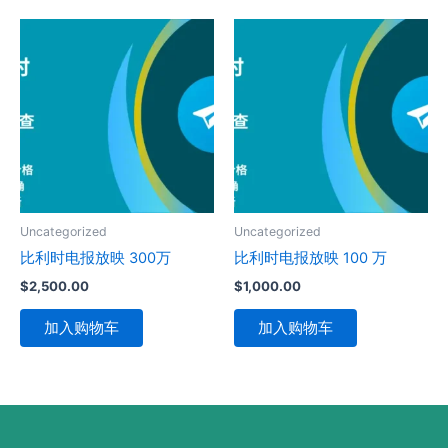
Uncategorized
Uncategorized
比利时电报放映 300万
比利时电报放映 100 万
$
2,500.00
$
1,000.00
加入购物车
加入购物车