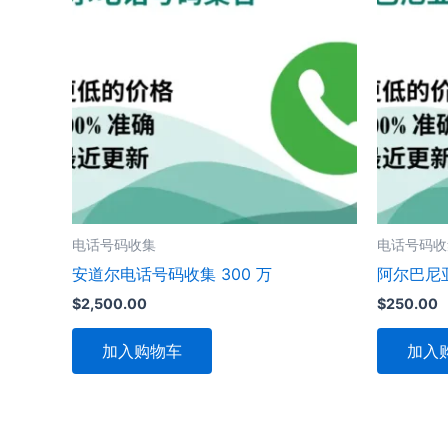
电话号码收集
电话号码收
安道尔电话号码收集 300 万
阿尔巴尼亚
$
2,500.00
$
250.00
加入购物车
加入