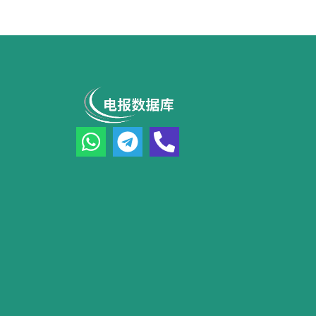
W
T
P
h
e
h
a
l
o
t
e
n
s
g
e
a
r
-
p
a
a
p
m
l
t