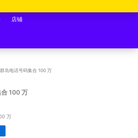
客
店铺
克群岛电话号码集合 100 万
 100 万
0 万