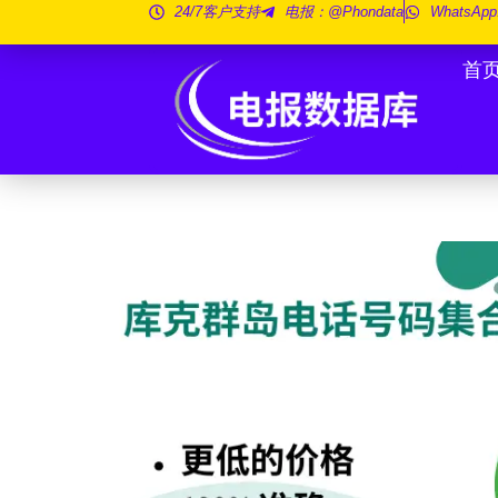
跳
24/7客户支持
电报：@phondata
WhatsApp
至
首
内
容