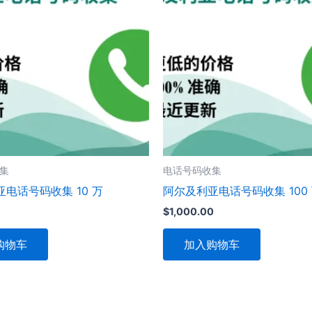
集
电话号码收集
电话号码收集 10 万
阿尔及利亚电话号码收集 100
$
1,000.00
购物车
加入购物车