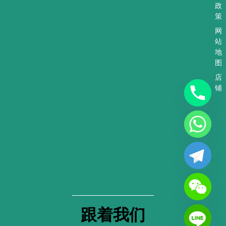
政
策
网
站
地
图
店
铺
跟着我们