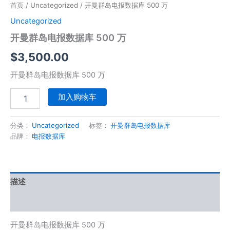
首页
/
Uncategorized
/ 开曼群岛电报数据库 500 万
Uncategorized
开曼群岛电报数据库 500 万
$
3,500.00
开曼群岛电报数据库 500 万
加入购物车
分类：
Uncategorized
标签：
开曼群岛电报数据库
品牌：
电报数据库
描述
用户评价 (0)
开曼群岛电报数据库 500 万