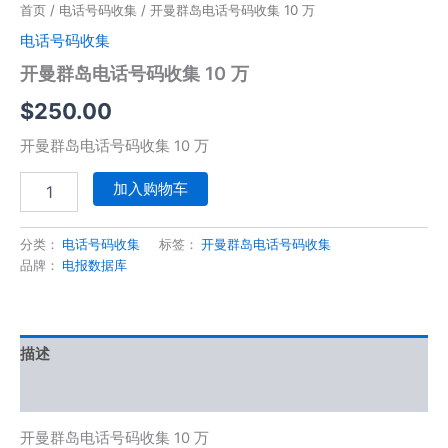
首页
/
电话号码收集
/ 开曼群岛电话号码收集 10 万
电话号码收集
开曼群岛电话号码收集 10 万
$
250.00
开曼群岛电话号码收集 10 万
加入购物车
分类：
电话号码收集
标签：
开曼群岛电话号码收集
品牌：
电报数据库
描述
用户评价 (0)
开曼群岛电话号码收集 10 万