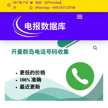
跳
24/7客户支
电报：@phondata
持
WhatsApp: +8801907130748
至
内
容
开
曼
群
岛
电
话
号
码
收
集
10
万
数
量