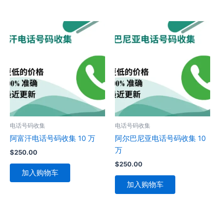
电话号码收集
电话号码收集
阿富汗电话号码收集 10 万
阿尔巴尼亚电话号码收集 10
万
$
250.00
$
250.00
加入购物车
加入购物车