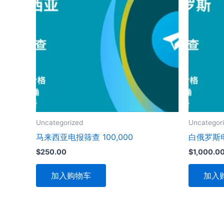
Uncategorized
Uncategor
马来西亚电报筛查 100,000
白俄罗斯电
$
250.00
$
1,000.0
加入购物车
加入