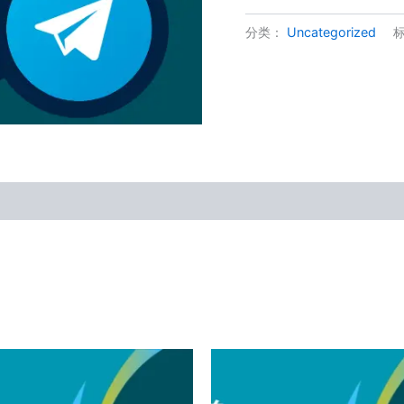
分类：
Uncategorized