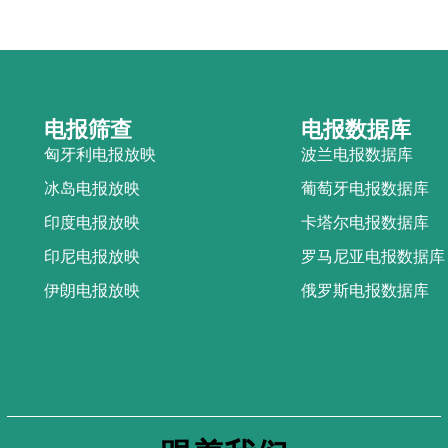
电报筛查
电报数据库
匈牙利电报放映
波兰电报数据库
冰岛电报放映
葡萄牙电报数据库
印度电报放映
卡塔尔电报数据库
印尼电报放映
罗马尼亚电报数据库
伊朗电报放映
俄罗斯电报数据库