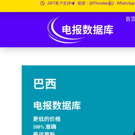
跳
24/7客户支持
电报：@phondata
WhatsApp
至
首
内
容