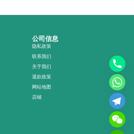
公司信息
隐私政策
联系我们
关于我们
退款政策
网站地图
店铺