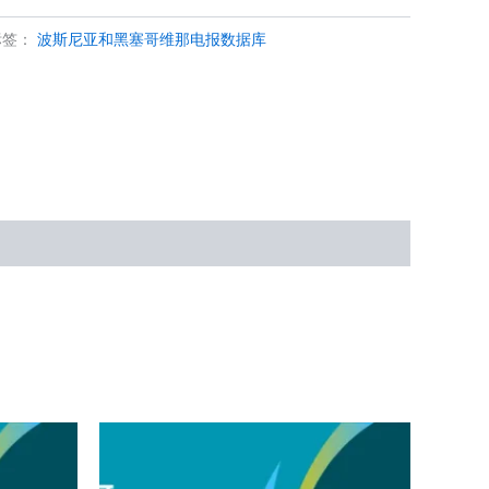
标签：
波斯尼亚和黑塞哥维那电报数据库