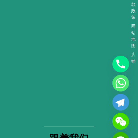
款
政
策
网
站
地
图
店
铺