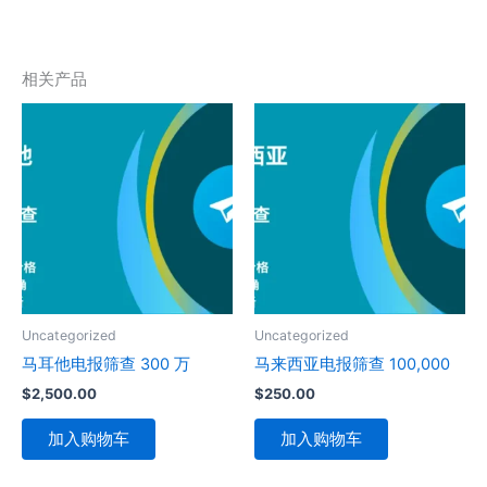
相关产品
Uncategorized
Uncategorized
马耳他电报筛查 300 万
马来西亚电报筛查 100,000
$
2,500.00
$
250.00
加入购物车
加入购物车