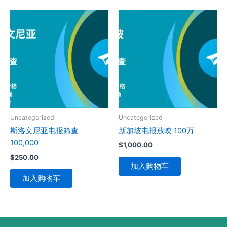
Uncategorized
Uncategorized
斯洛文尼亚电报筛查
新加坡电报放映 100万
100,000
$
1,000.00
$
250.00
加入购物车
加入购物车