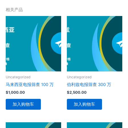
相关产品
Uncategorized
Uncategorized
马来西亚电报筛查 100 万
伯利兹电报筛查 300 万
$
1,000.00
$
2,500.00
加入购物车
加入购物车