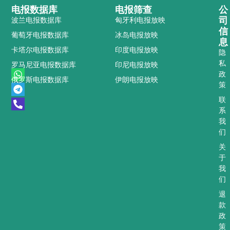
电报数据库
电报筛查
公
司
波兰电报数据库
匈牙利电报放映
信
葡萄牙电报数据库
冰岛电报放映
息
卡塔尔电报数据库
印度电报放映
隐
私
罗马尼亚电报数据库
印尼电报放映
W
T
P
政
俄罗斯电报数据库
伊朗电报放映
h
e
h
策
a
l
o
t
e
n
联
s
g
e
系
a
r
-
我
p
a
a
们
p
m
l
t
关
于
我
们
退
款
政
策