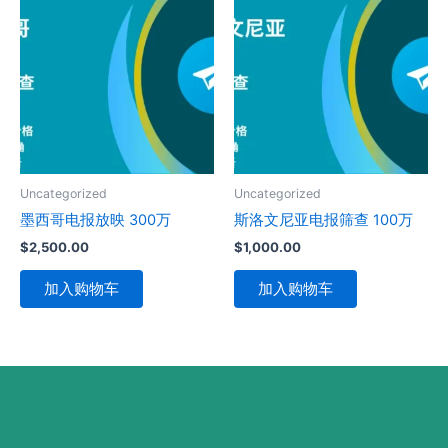
Uncategorized
Uncategorized
墨西哥电报放映 300万
斯洛文尼亚电报筛查 100万
$
2,500.00
$
1,000.00
加入购物车
加入购物车