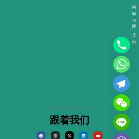
网
站
地
图
店
铺
跟着我们
F
I
X
L
Y
a
n
-
i
o