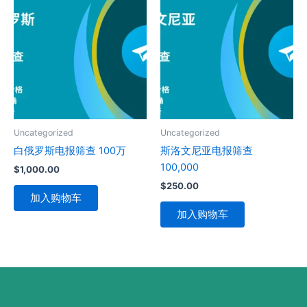
Uncategorized
Uncategorized
白俄罗斯电报筛查 100万
斯洛文尼亚电报筛查
100,000
$
1,000.00
$
250.00
加入购物车
加入购物车