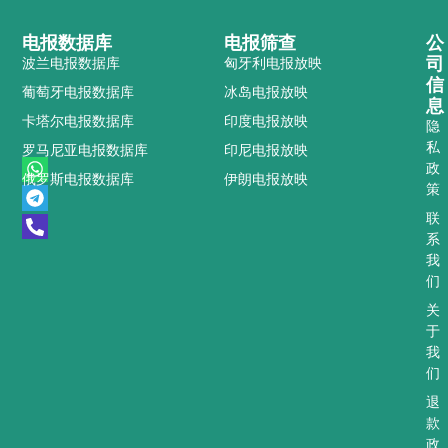
电报数据库
电报筛查
公
司
波兰电报数据库
匈牙利电报放映
信
葡萄牙电报数据库
冰岛电报放映
息
卡塔尔电报数据库
印度电报放映
隐
私
罗马尼亚电报数据库
印尼电报放映
W
T
P
政
俄罗斯电报数据库
伊朗电报放映
h
e
h
策
a
l
o
t
e
n
联
s
g
e
系
a
r
-
我
p
a
a
们
p
m
l
t
关
于
我
们
退
款
政