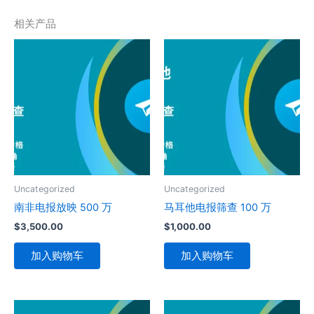
相关产品
Uncategorized
Uncategorized
南非电报放映 500 万
马耳他电报筛查 100 万
$
3,500.00
$
1,000.00
加入购物车
加入购物车