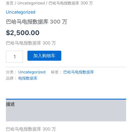
首页
/
Uncategorized
/ 巴哈马电报数据库 300 万
Uncategorized
巴哈马电报数据库 300 万
$
2,500.00
巴哈马电报数据库 300 万
加入购物车
分类：
Uncategorized
标签：
巴哈马电报数据库
品牌：
电报数据库
描述
用户评价 (0)
巴哈马电报数据库 300 万