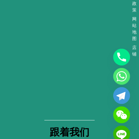
政
策
网
站
地
图
店
铺
跟着我们