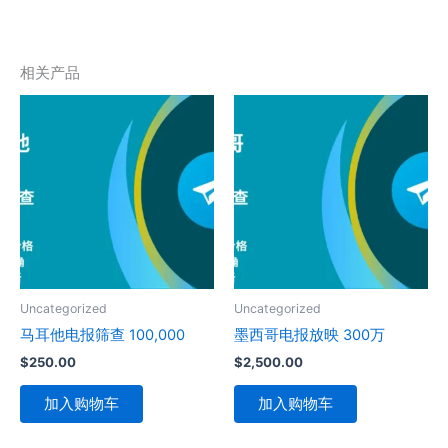
相关产品
Uncategorized
Uncategorized
马耳他电报筛查 100,000
墨西哥电报放映 300万
$
250.00
$
2,500.00
加入购物车
加入购物车