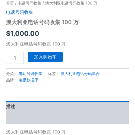
首页
/
电话号码收集
/ 澳大利亚电话号码收集 100 万
电话号码收集
澳大利亚电话号码收集 100 万
$
1,000.00
澳大利亚电话号码收集 100 万
加入购物车
分类：
电话号码收集
标签：
澳大利亚电话号码集合
品牌：
电报数据库
描述
用户评价 (0)
澳大利亚电话号码收集 100 万