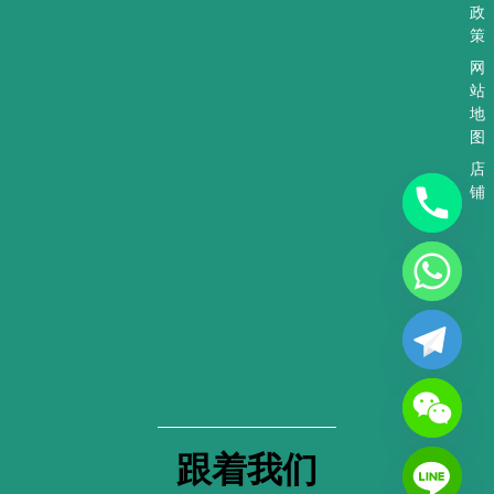
政
策
网
站
地
图
店
铺
跟着我们