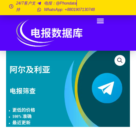
跳
24/7客户支
电报：@phondata
持
WhatsApp: +8801907130748
至
内
容
阿
尔
及
利
亚
电
报
筛
查
500
万
数
量