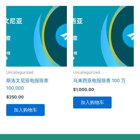
Uncategorized
Uncategorized
斯洛文尼亚电报筛查
马来西亚电报筛查 100 万
100,000
$
1,000.00
$
250.00
加入购物车
加入购物车