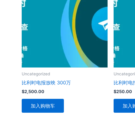
Uncategorized
Uncategor
比利时电报放映 300万
比利时电报
$
2,500.00
$
250.00
加入购物车
加入