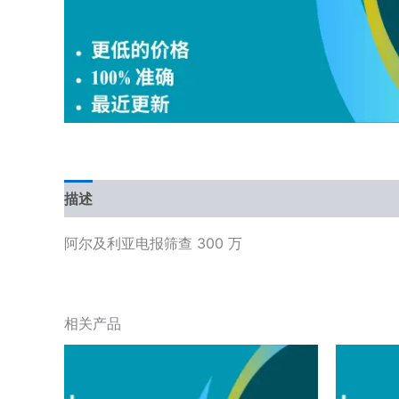
描述
用户评价 (0)
阿尔及利亚电报筛查 300 万
相关产品