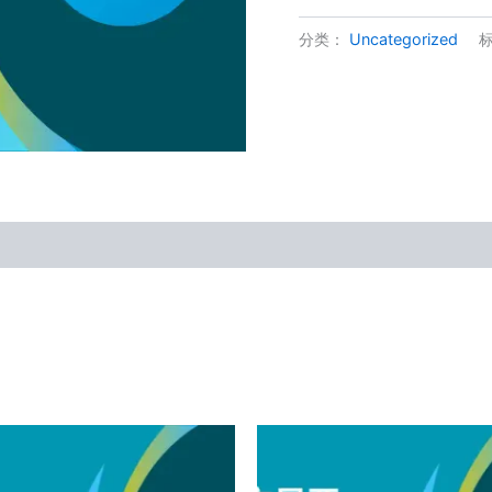
量
分类：
Uncategorized