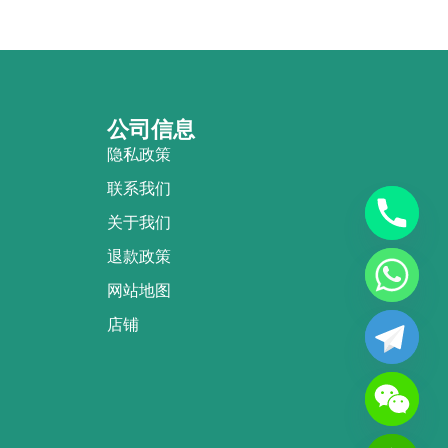
公司信息
隐私政策
联系我们
关于我们
退款政策
网站地图
店铺