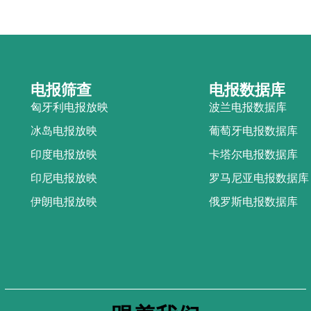
电报筛查
电报数据库
匈牙利电报放映
波兰电报数据库
冰岛电报放映
葡萄牙电报数据库
印度电报放映
卡塔尔电报数据库
印尼电报放映
罗马尼亚电报数据库
伊朗电报放映
俄罗斯电报数据库