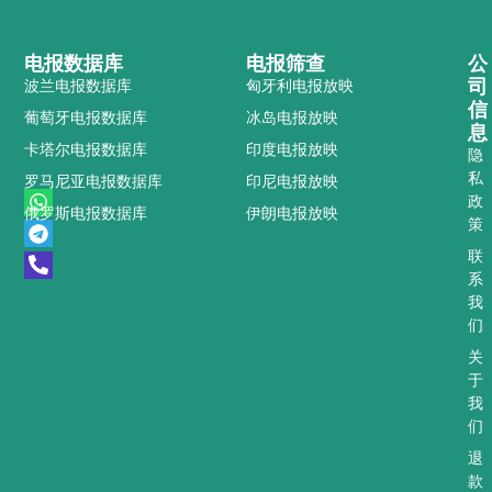
电报数据库
电报筛查
公
司
波兰电报数据库
匈牙利电报放映
信
葡萄牙电报数据库
冰岛电报放映
息
卡塔尔电报数据库
印度电报放映
隐
私
罗马尼亚电报数据库
印尼电报放映
W
T
P
政
俄罗斯电报数据库
伊朗电报放映
h
e
h
策
a
l
o
t
e
n
联
s
g
e
系
a
r
-
我
p
a
a
们
p
m
l
t
关
于
我
们
退
款