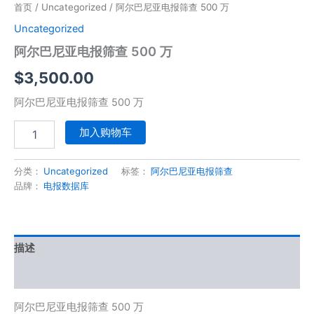
首页
/
Uncategorized
/ 阿尔巴尼亚电报筛查 500 万
Uncategorized
阿尔巴尼亚电报筛查 500 万
$
3,500.00
阿尔巴尼亚电报筛查 500 万
加入购物车
分类：
Uncategorized
标签：
阿尔巴尼亚电报筛查
品牌：
电报数据库
描述
用户评价 (0)
阿尔巴尼亚电报筛查 500 万