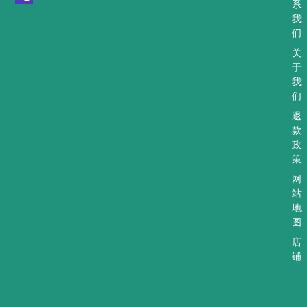
s
g
e
系
a
r
-
我
p
a
a
们
p
m
l
t
关
于
我
们
退
款
政
策
网
站
地
图
店
铺