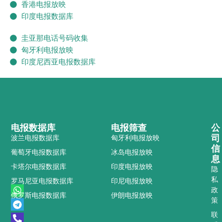
香港电报放映
印度电报数据库
圭亚那电话号码收集
匈牙利电报放映
印度尼西亚电报数据库
电报数据库
电报筛查
公
司
波兰电报数据库
匈牙利电报放映
信
葡萄牙电报数据库
冰岛电报放映
息
卡塔尔电报数据库
印度电报放映
隐
私
罗马尼亚电报数据库
印尼电报放映
W
T
P
政
俄罗斯电报数据库
伊朗电报放映
h
e
h
策
a
l
o
t
e
n
联