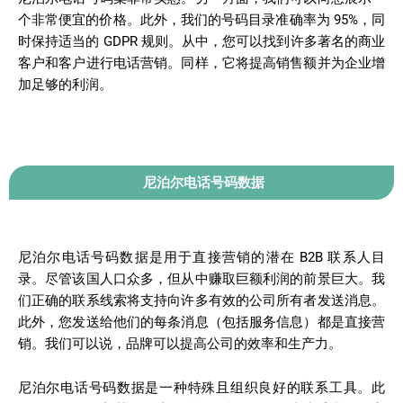
个非常便宜的价格。此外，我们的号码目录准确率为 95%，同
时保持适当的 GDPR 规则。从中，您可以找到许多著名的商业
客户和客户进行电话营销。同样，它将提高销售额并为企业增
加足够的利润。
尼泊尔电话号码数据
尼泊尔电话号码数据是用于直接营销的潜在 B2B 联系人目
录。尽管该国人口众多，但从中赚取巨额利润的前景巨大。我
们正确的联系线索将支持向许多有效的公司所有者发送消息。
此外，您发送给他们的每条消息（包括服务信息）都是直接营
销。我们可以说，品牌可以提高公司的效率和生产力。
尼泊尔电话号码数据是一种特殊且组织良好的联系工具。此