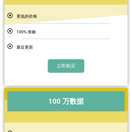
更低的价格
100% 准确
最近更新
立即购买
100 万数据