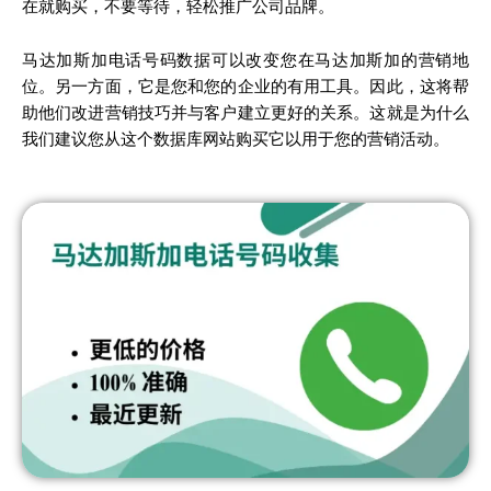
在就购买，不要等待，轻松推广公司品牌。
马达加斯加电话号码数据可以改变您在马达加斯加的营销地
位。另一方面，它是您和您的企业的有用工具。因此，这将帮
助他们改进营销技巧并与客户建立更好的关系。这就是为什么
我们建议您从这个数据库网站购买它以用于您的营销活动。