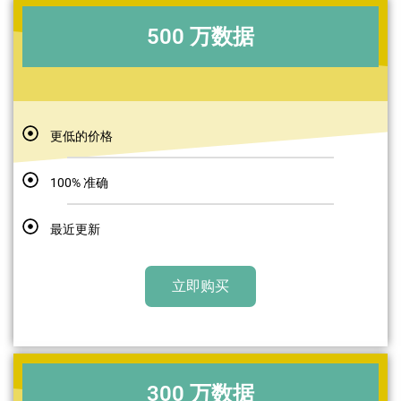
500 万数据
更低的价格
100% 准确
最近更新
立即购买
300 万数据