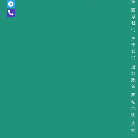
策
a
l
o
t
e
n
联
s
g
e
系
a
r
-
我
p
a
a
们
p
m
l
t
关
于
我
们
退
款
政
策
网
站
地
图
店
铺