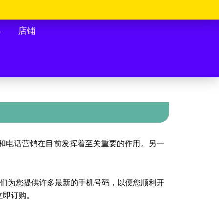
客
店铺
销和电话营销在目前发挥着至关重要的作用。另一
们为您提供许多最新的手机号码，以便您顺利开
立即订购。