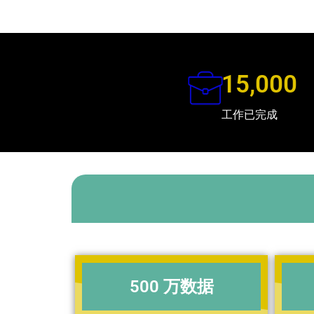
15,000
工作已完成
500 万数据