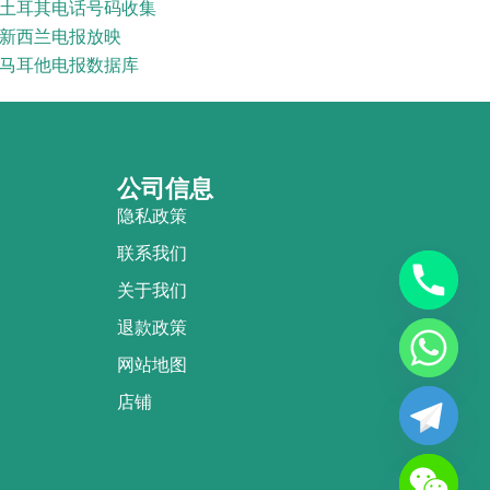
土耳其电话号码收集
新西兰电报放映
马耳他电报数据库
公司信息
隐私政策
联系我们
关于我们
退款政策
网站地图
店铺