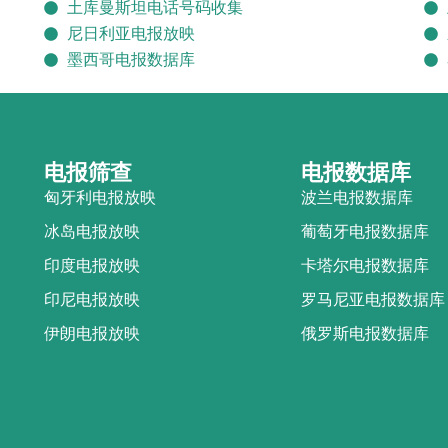
土库曼斯坦电话号码收集
尼日利亚电报放映
墨西哥电报数据库
电报筛查
电报数据库
匈牙利电报放映
波兰电报数据库
冰岛电报放映
葡萄牙电报数据库
印度电报放映
卡塔尔电报数据库
印尼电报放映
罗马尼亚电报数据库
伊朗电报放映
俄罗斯电报数据库