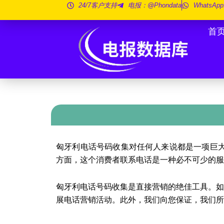
跳
24/7客户支持
电报：@phondata
WhatsApp
至
首
内
容
匈牙利电话号码收集对任何人来说都是一项巨大
方面，这个消费者联系电话是一种必不可少的服
匈牙利电话号码收集是直接营销的绝佳工具。如
展电话营销活动。此外，我们向您保证，我们所有