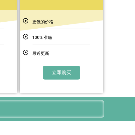
更低的价格
100% 准确
最近更新
立即购买