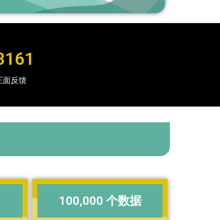
3161
正面反馈
100,000 个数据