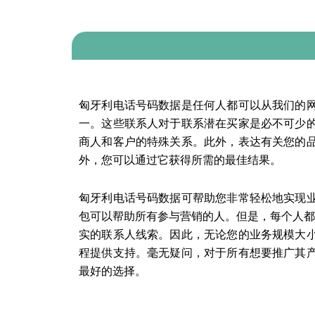
匈牙利电话号码数据是任何人都可以从我们的
一。这些联系人对于联系潜在买家是必不可少
商人和客户的特殊关系。此外，表达有关您的
外，您可以通过它获得所需的最佳结果。
匈牙利电话号码数据可帮助您非常轻松地实现
包可以帮助所有参与营销的人。但是，每个人都可
实的联系人线索。因此，无论您的业务规模大
程提供支持。毫无疑问，对于所有想要推广其
最好的选择。