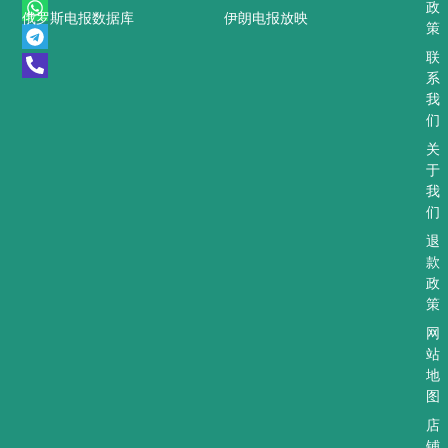
W
T
P
政
俄罗斯电报数据库
伊朗电报放映
h
e
h
策
a
l
o
t
e
n
联
s
g
e
系
a
r
-
我
p
a
a
们
p
m
l
t
关
于
我
们
退
款
政
策
网
站
地
图
店
铺