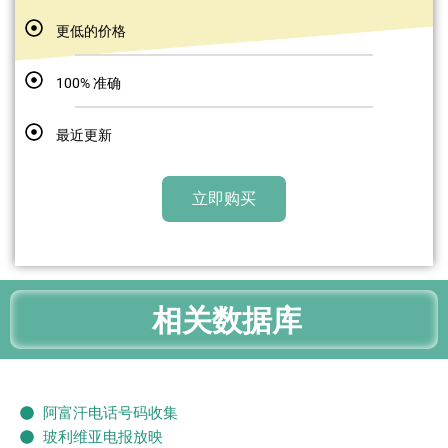
更低的价格
100% 准确
最近更新
立即购买
相关数据库
阿富汗电话号码收集
玻利维亚电报放映