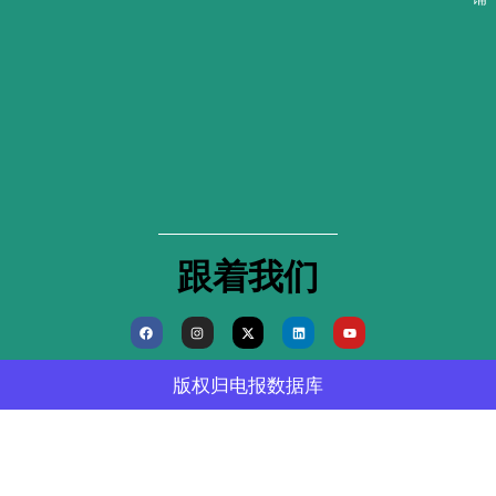
跟着我们
F
I
X
L
Y
a
n
-
i
o
c
s
t
n
u
e
t
w
k
t
b
a
i
e
u
版权归
电报数据库
o
g
t
d
b
o
r
t
i
e
k
a
e
n
m
r