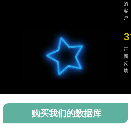
的
客
户
3
正
面
反
馈
购买我们的数据库