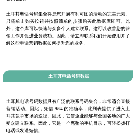
土耳其电话号码集合将是您开展有利可图的活动的完美元素。
只需单击购买按钮并按照简单的步骤购买此数据库即可。此
外，这个库可以快速与众多个人建立联系。这可以改善您的营
销工作并促进业务成功。因此，请立即联系我们开始使用并了
解这些电话营销数据如何提升您的业务。
土耳其电话号码数据
土耳其电话号码数据具有广泛的联系号码集合，非常适合直接
营销活动。因此，凭借 95% 的准确率，此列表提供了进入土
耳其竞争市场的途径。因此，它使企业能够与全国各地的广大
受众建立联系。因此，它是一个完整的手机目录，可轻松拨打
电话或发送短信。