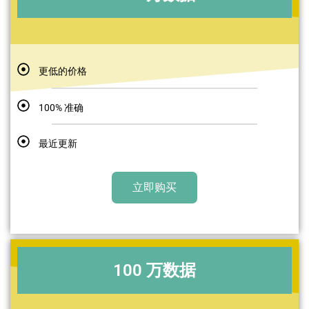
更低的价格
100% 准确
最近更新
立即购买
100 万数据