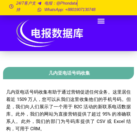
跳
24/7客户支
电报：@phondata
持
WhatsApp: +8801907130748
至
内
容
几内亚电话号码收集
几内亚电话号码收集有助于通过营销促进任何业务。这里居住
着近 1509 万人，您可以从我们这里收集他们的手机号码。但
是，我们向人们展示了一个用于 B2C 活动的新联系电话数据
库。此外，我们的网站为直接营销提供了超过 95% 的准确联
系人。此外，我们的部门为号码库提供了 CSV 或 Excel 结
构，可用于 CRM。