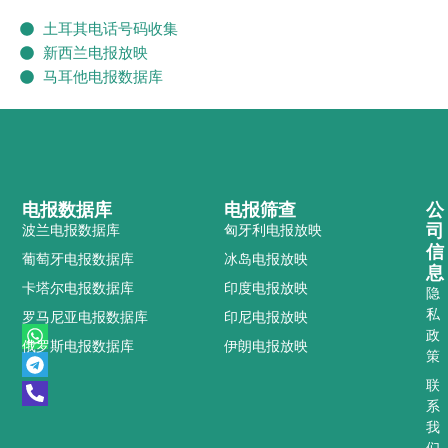
土耳其电话号码收集
新西兰电报放映
马耳他电报数据库
电报数据库
电报筛查
公
司
波兰电报数据库
匈牙利电报放映
信
葡萄牙电报数据库
冰岛电报放映
息
卡塔尔电报数据库
印度电报放映
隐
私
罗马尼亚电报数据库
印尼电报放映
W
T
P
政
俄罗斯电报数据库
伊朗电报放映
h
e
h
策
a
l
o
t
e
n
联
s
g
e
系
a
r
-
我
p
a
a
们