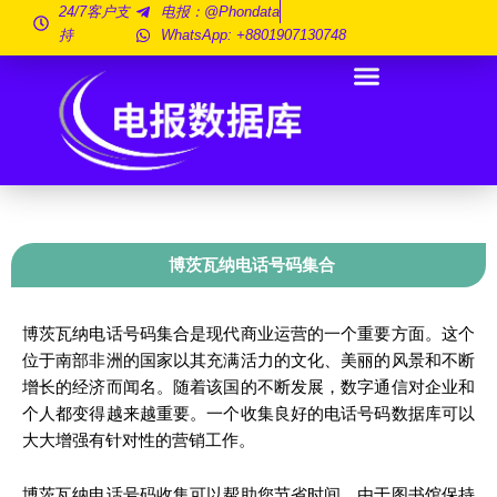
跳
24/7客户支
电报：@phondata
持
WhatsApp: +8801907130748
至
内
容
博茨瓦纳电话号码集合
博茨瓦纳电话号码集合是现代商业运营的一个重要方面。这个
位于南部非洲的国家以其充满活力的文化、美丽的风景和不断
增长的经济而闻名。随着该国的不断发展，数字通信对企业和
个人都变得越来越重要。一个收集良好的电话号码数据库可以
大大增强有针对性的营销工作。
博茨瓦纳电话号码收集可以帮助您节省时间。由于图书馆保持