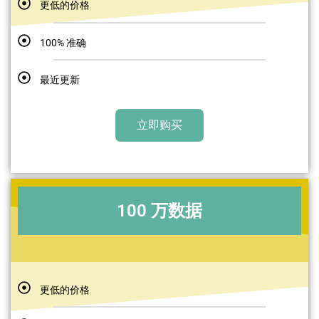
更低的价格
100% 准确
最近更新
立即购买
100 万数据
更低的价格