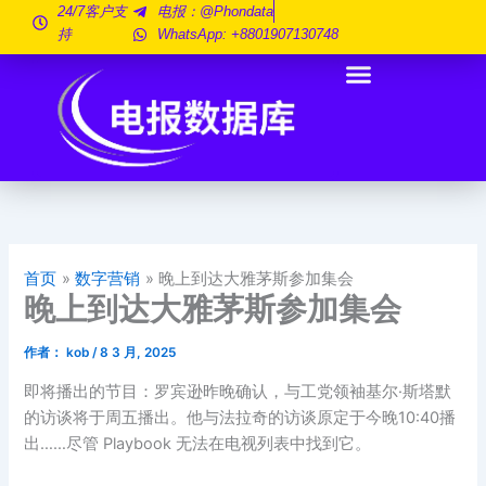
跳
24/7客户支
电报：@phondata
持
WhatsApp: +8801907130748
至
内
容
首页
数字营销
晚上到达大雅茅斯参加集会
晚上到达大雅茅斯参加集会
作者：
kob
/
8 3 月, 2025
即将播出的节目：罗宾逊昨晚确认，与工党领袖基尔·斯塔默
的访谈将于周五播出。他与法拉奇的访谈原定于今晚10:40播
出……尽管 Playbook 无法在电视列表中找到它。