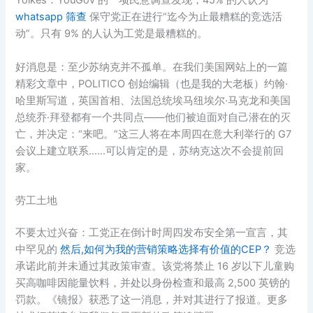
Yoikes：YouGov 的一项民意调查发现，45% 的人认为
whatsapp 筛查
保守党正在进行“迄今为止最糟糕的竞选活
动”。只有 9% 的人认为工党是最糟糕的。
好消息是：至少苏纳克并不孤单。在我们美国网站上的一篇
精彩文章中，POLITICO 创始编辑（也是我的大老板）约翰·
哈里斯写道，英国首相、法国总统埃马纽埃尔·马克龙和美国
总统乔·拜登都有一个共同点——他们被迫面对自己潜在的灭
亡，并决定：“来吧。”这三人将在本周四在意大利举行的 G7
会议上建立联系……可以肯定的是，苏纳克这次不会提前回
家。
劳工土地
不要太过兴奋：工党正在倒计时周四发布安全第一宣言，其
中罕见的
然后,如何为我的营销策略选择有价值的CEP？
竞选
承诺此前并未通过其政策审查。该党将禁止 16 岁以下儿童购
买高咖啡因能量饮料，并处以身份检查和最高 2,500 英镑的
罚款。《镜报》获悉了这一消息，并对其进行了报道。更多