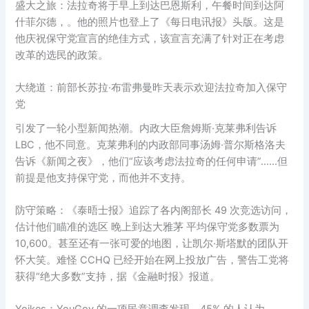
盛大之旅：法拉奇将于早上到达巴恩斯利，午餐时间到达阿
什菲尔德，。他的照片也登上了《每日电讯报》头版。这是
他庆祝保守党宣言的绝佳方式，该宣言充满了针对正在考虑
改革的选民的政策。
大绕道：前部长苏拉·布雷弗曼昨天表示欢迎法拉奇加入保守
党
引发了一轮小型新闻热潮。内政大臣詹姆斯·克莱弗利告诉
LBC，他不同意。克莱弗利的内政部同事汤姆·普尔斯格洛夫
告诉《新闻之夜》，他们“应该考虑法拉奇的任何申请”……但
前提是他支持保守党，而他并不支持。
防守策略：《泰晤士报》追踪了各内阁部长 49 次竞选访问，
估计他们瞄准的选区 晚上到达大雅茅 平均保守党多数票为
10,600。甚至还有一张可爱的地图，让凯尔·斯塔默的团队开
怀大笑。难怪 CCHQ 已经开始在网上投放广告，警告工党将
获得“绝大多数”支持，据《金融时报》报道。