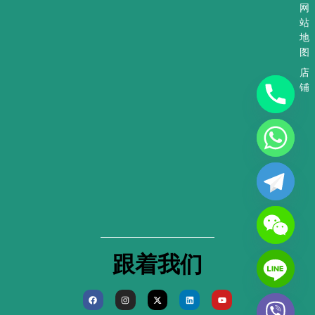
网
站
地
图
店
铺
跟着我们
F
I
X
L
Y
a
n
-
i
o
c
s
t
n
u