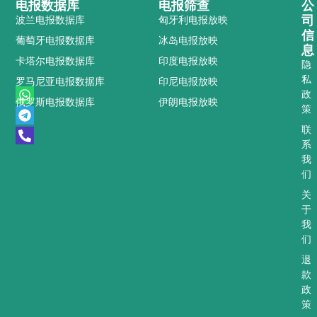
电报数据库
电报筛查
公
司
波兰电报数据库
匈牙利电报放映
信
葡萄牙电报数据库
冰岛电报放映
息
卡塔尔电报数据库
印度电报放映
隐
私
罗马尼亚电报数据库
印尼电报放映
W
T
P
政
俄罗斯电报数据库
伊朗电报放映
h
e
h
策
a
l
o
t
e
n
联
s
g
e
系
a
r
-
我
p
a
a
们
p
m
l
t
关
于
我
们
退
款
政
策