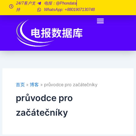
跳
24/7客户支
电报：@phondata
持
WhatsApp: +8801907130748
至
内
容
首页
博客
průvodce pro začátečníky
průvodce pro
začátečníky