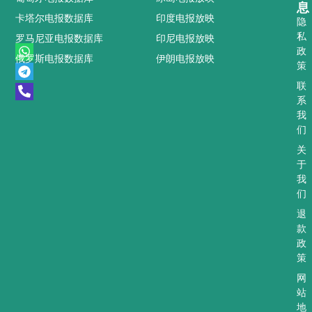
息
卡塔尔电报数据库
印度电报放映
隐
私
罗马尼亚电报数据库
印尼电报放映
W
T
P
政
俄罗斯电报数据库
伊朗电报放映
h
e
h
策
a
l
o
t
e
n
联
s
g
e
系
a
r
-
我
p
a
a
们
p
m
l
t
关
于
我
们
退
款
政
策
网
站
地