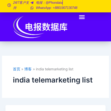
跳
24/7客户支
电报：@phondata
持
WhatsApp: +8801907130748
至
内
容
首页
博客
india telemarketing list
india telemarketing list