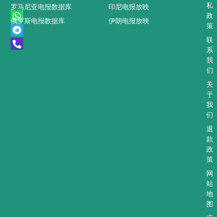
私
罗马尼亚电报数据库
印尼电报放映
W
T
P
政
俄罗斯电报数据库
伊朗电报放映
h
e
h
策
a
l
o
t
e
n
联
s
g
e
系
a
r
-
我
p
a
a
们
p
m
l
t
关
于
我
们
退
款
政
策
网
站
地
图