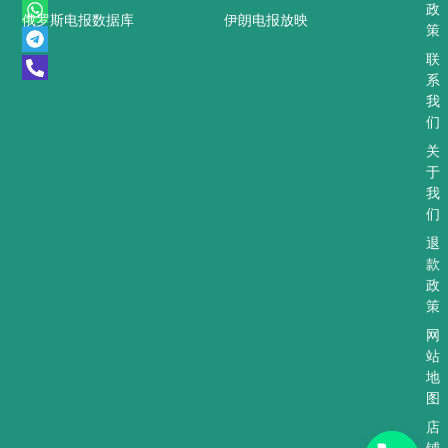
W
T
P
政
俄罗斯电报数据库
伊朗电报放映
h
e
h
策
a
l
o
t
e
n
联
s
g
e
系
a
r
-
我
p
a
a
们
p
m
l
t
关
于
我
们
退
款
政
策
网
站
地
图
店