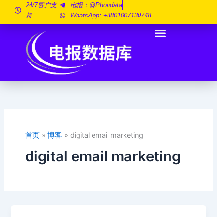
跳
24/7客户支
电报：@phondata
持
WhatsApp: +8801907130748
至
内
容
首页
博客
digital email marketing
digital email marketing