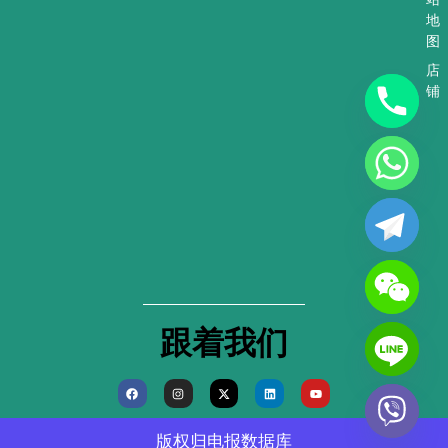
地
图
店
铺
跟着我们
F
I
X
L
Y
a
n
-
i
o
c
s
t
n
u
e
t
w
k
t
b
a
i
e
u
版权归
电报数据库
o
g
t
d
b