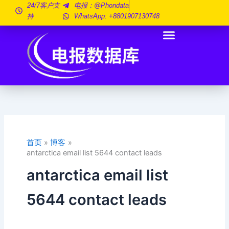
跳
24/7客户支
电报：@phondata
持
WhatsApp: +8801907130748
至
内
容
首页
博客
antarctica email list 5644 contact leads
antarctica email list
5644 contact leads