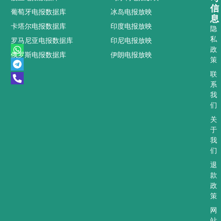
信
葡萄牙电报数据库
冰岛电报放映
息
卡塔尔电报数据库
印度电报放映
隐
私
罗马尼亚电报数据库
印尼电报放映
W
T
P
政
俄罗斯电报数据库
伊朗电报放映
h
e
h
策
a
l
o
t
e
n
联
s
g
e
系
a
r
-
我
p
a
a
们
p
m
l
t
关
于
我
们
退
款
政
策
网
站