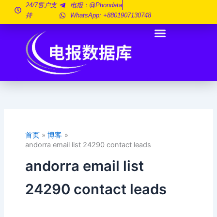
跳
24/7客户支
电报：@phondata
持
WhatsApp: +8801907130748
至
内
容
首页
博客
andorra email list 24290 contact leads
andorra email list
24290 contact leads