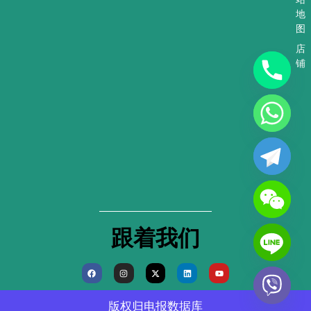
地
图
店
铺
跟着我们
F
I
X
L
Y
a
n
-
i
o
c
s
t
n
u
e
t
w
k
t
b
a
i
e
u
版权归
电报数据库
o
g
t
d
b