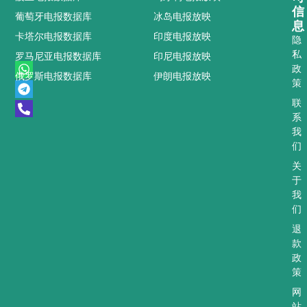
信
葡萄牙电报数据库
冰岛电报放映
息
卡塔尔电报数据库
印度电报放映
隐
私
罗马尼亚电报数据库
印尼电报放映
W
T
P
政
俄罗斯电报数据库
伊朗电报放映
h
e
h
策
a
l
o
t
e
n
联
s
g
e
系
a
r
-
我
p
a
a
们
p
m
l
t
关
于
我
们
退
款
政
策
网
站