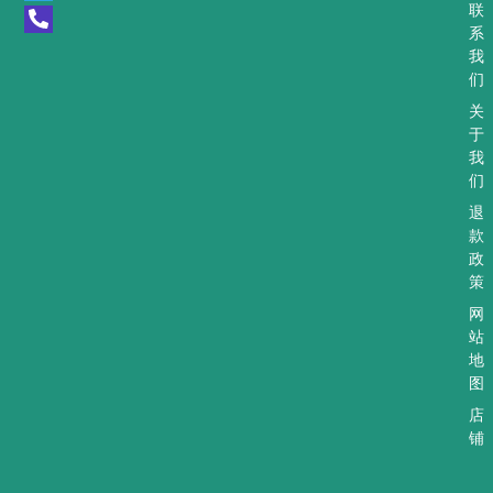
t
e
n
联
s
g
e
系
a
r
-
我
p
a
a
们
p
m
l
t
关
于
我
们
退
款
政
策
网
站
地
图
店
铺