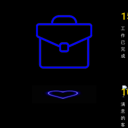
1
工
作
已
完
成
1
满
意
的
客