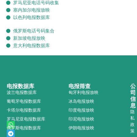
罗马尼亚电话号码收集
塞内加尔电报放映
以色列电报数据库
俄罗斯电话号码集合
新加坡电报放映
意大利电报数据库
电报数据库
电报筛查
公
司
波兰电报数据库
匈牙利电报放映
信
葡萄牙电报数据库
冰岛电报放映
息
卡塔尔电报数据库
印度电报放映
隐
私
罗马尼亚电报数据库
印尼电报放映
W
T
P
政
俄罗斯电报数据库
伊朗电报放映
h
e
h
策
a
l
o