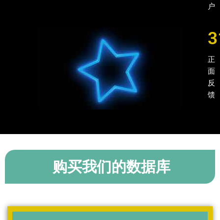
户
3
正
面
反
馈
购买我们的数据库