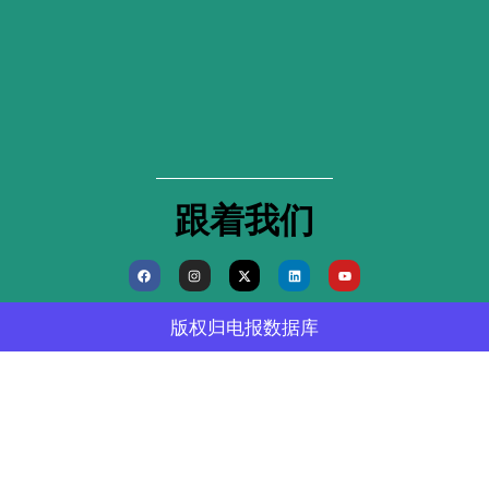
跟着我们
F
I
X
L
Y
a
n
-
i
o
c
s
t
n
u
e
t
w
k
t
b
a
i
e
u
版权归
电报数据库
o
g
t
d
b
o
r
t
i
e
k
a
e
n
m
r