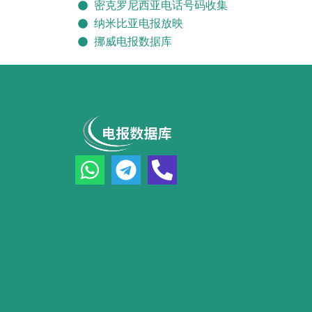
密克罗尼西亚电话号码收集
纳米比亚电报放映
挪威电报数据库
W
T
P
h
e
h
a
l
o
t
e
n
s
g
e
a
r
-
p
a
a
p
m
l