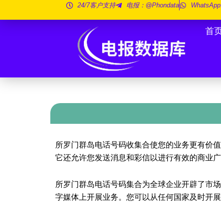
跳
24/7客户支持
电报：@phondata
WhatsApp
至
首
内
容
所罗门群岛电话号码收集合使您的业务更有价值
它还允许您发送消息和彩信以进行有效的商业广
所罗门群岛电话号码集合为全球企业开辟了市场
字媒体上开展业务。您可以从任何国家及时开展您