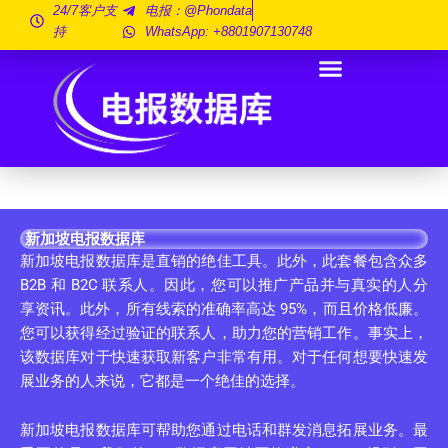
跳
24/7客户支
电报：@phondata
持
WhatsApp: +8801907130748
至
内
容
新加坡电报数据库
新加坡电报数据库是直销的绝佳工具。此外，此套餐包含众多
B2B 和 B2C 联系人。因此，您可以推广产品并与真实的人分
享资讯。此外，所有线索的准确率高达 95%，而且价格低廉。
您可以获得经过验证的联系人，助力您的营销工作。事实上，
该数据库对于快速获取新客户非常有用。对于任何想要快速发
展业务的人来说，它都是一个绝佳的选择。
新加坡电报数据库可帮助您通过电话和群发消息拓展业务。最