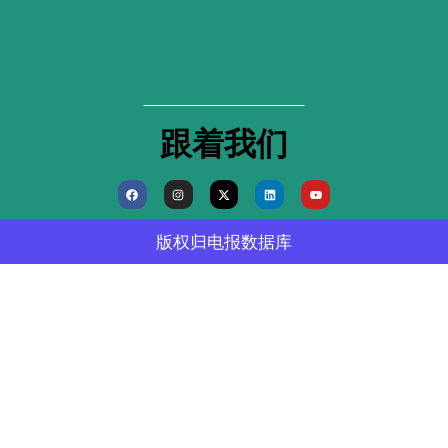
跟着我们
F
I
X
L
Y
a
n
-
i
o
c
s
t
n
u
e
t
w
k
t
b
a
i
e
u
版权归
电报数据库
o
g
t
d
b
o
r
t
i
e
k
a
e
n
m
r