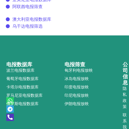
阿联酋电报筛查
澳大利亚电报数据库
乌干达电报筛选
电报数据库
电报筛查
公
司
波兰电报数据库
匈牙利电报放映
信
葡萄牙电报数据库
冰岛电报放映
息
卡塔尔电报数据库
印度电报放映
隐
私
罗马尼亚电报数据库
印尼电报放映
W
T
P
政
俄罗斯电报数据库
伊朗电报放映
h
e
h
策
a
l
o
t
e
n
联
s
g
e
系
a
r
-
我