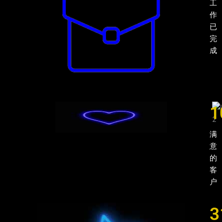
工
作
已
完
成
1
满
意
的
客
户
3