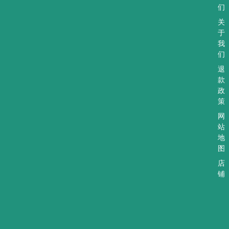
p
a
a
们
p
m
l
t
关
于
我
们
退
款
政
策
网
站
地
图
店
铺