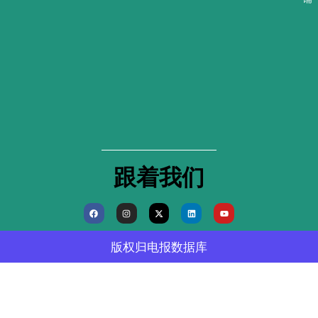
跟着我们
F
I
X
L
Y
a
n
-
i
o
c
s
t
n
u
e
t
w
k
t
b
a
i
e
u
版权归
电报数据库
o
g
t
d
b
o
r
t
i
e
k
a
e
n
m
r