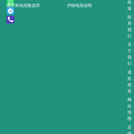
W
T
P
政
俄罗斯电报数据库
伊朗电报放映
h
e
h
策
a
l
o
t
e
n
联
s
g
e
系
a
r
-
我
p
a
a
们
p
m
l
t
关
于
我
们
退
款
政
策
网
站
地
图
店
铺