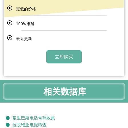
更低的价格
100% 准确
最近更新
立即购买
相关数据库
基里巴斯电话号码收集
拉脱维亚电报筛查