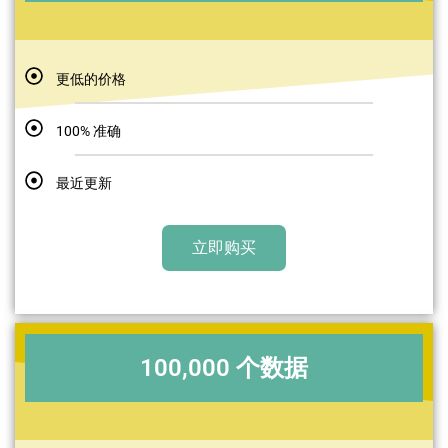
更低的价格
100% 准确
最近更新
立即购买
100,000 个数据