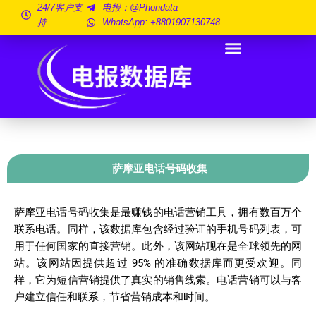
跳
24/7客户支
电报：@phondata
持
WhatsApp: +8801907130748
至
内
容
萨摩亚电话号码收集
萨摩亚电话号码收集是最赚钱的电话营销工具，拥有数百万个
联系电话。同样，该数据库包含经过验证的手机号码列表，可
用于任何国家的直接营销。此外，该网站现在是全球领先的网
站。该网站因提供超过 95% 的准确数据库而更受欢迎。同
样，它为短信营销提供了真实的销售线索。电话营销可以与客
户建立信任和联系，节省营销成本和时间。