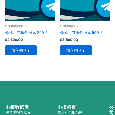
Uncategorized
Uncategorized
葡萄牙电报数据库 300 万
葡萄牙电报数据库 500 万
$
2,500.00
$
3,500.00
加入购物车
加入购物车
电报数据库
电报筛查
公
司
波兰电报数据库
匈牙利电报放映