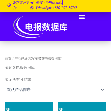
跳
24/7客户支
电报：@phondata
持
WhatsApp: +8801907130748
至
内
容
首页
/ 产品已标记为“葡萄牙电报数据库”
葡萄牙电报数据库
显示所有 4 结果