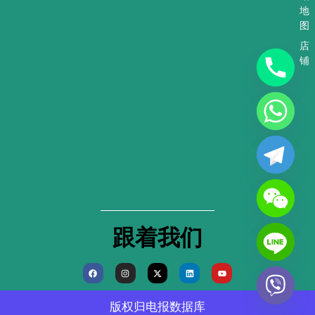
地
图
店
铺
跟着我们
F
I
X
L
Y
a
n
-
i
o
c
s
t
n
u
e
t
w
k
t
b
a
i
e
u
版权归
电报数据库
o
g
t
d
b