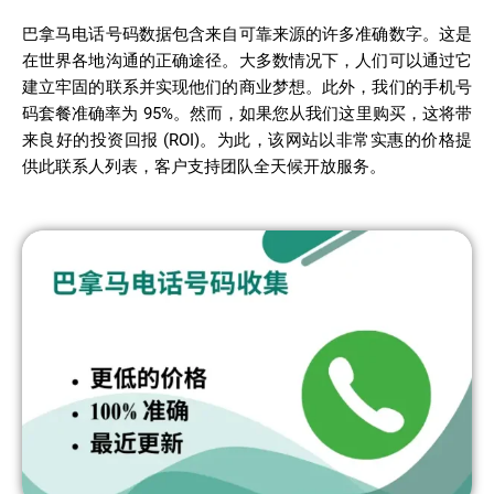
巴拿马电话号码数据包含来自可靠来源的许多准确数字。这是
在世界各地沟通的正确途径。大多数情况下，人们可以通过它
建立牢固的联系并实现他们的商业梦想。此外，我们的手机号
码套餐准确率为 95%。然而，如果您从我们这里购买，这将带
来良好的投资回报 (ROI)。为此，该网站以非常实惠的价格提
供此联系人列表，客户支持团队全天候开放服务。