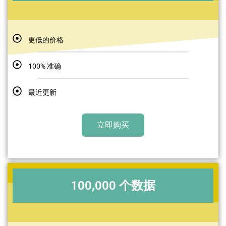
更低的价格
100% 准确
最近更新
立即购买
100,000 个数据