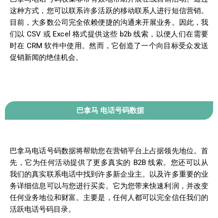
这种方式，您可以联系许多活跃的移动联系人进行短信营销。
目前，大多数公司完全依赖便捷的沟通来开展业务。因此，我
们以 CSV 或 Excel 格式提供这些 b2b 线索，以便人们在需要
时在 CRM 软件中使用。然而，它创造了一个向目标受众发送
促销新闻的绝佳机会。
巴拿马 电话号码数据
巴拿马电话号码数据将帮助您在营销平台上占据领先地位。首
先，它为任何活动提供了更多真实的 B2B 线索。您还可以从
我们的真实联系电话中找到许多新企业主。以及许多重要的业
务详细信息可以与您进行买卖。它为您带来快速利润，并改变
任何业务地位和财富。主要是，任何人都可以完全信任我们的
活跃电话号码目录。