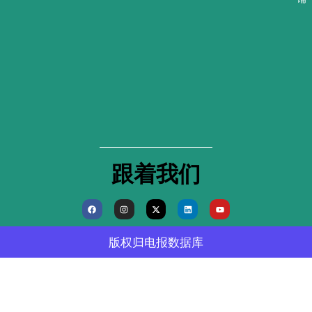
跟着我们
F
I
X
L
Y
a
n
-
i
o
c
s
t
n
u
e
t
w
k
t
b
a
i
e
u
版权归
电报数据库
o
g
t
d
b
o
r
t
i
e
k
a
e
n
m
r