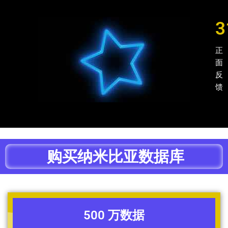
3
正
面
反
馈
购买纳米比亚数据库
500 万数据