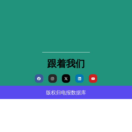
跟着我们
F
I
X
L
Y
a
n
-
i
o
c
s
t
n
u
e
t
w
k
t
b
a
i
e
u
版权归
电报数据库
o
g
t
d
b
o
r
t
i
e
k
a
e
n
m
r