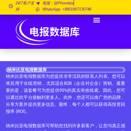
跳
24/7客户支
电报：@phondata
持
WhatsApp: +8801907130748
至
内
容
纳米比亚电报数据库
纳米比亚电报数据库为您提供非常活跃的联系人列表。您可以
将其用于在线营销，尤其适合B2B（企业对企业）营销。最重
要的是，该套餐可为您提供95%的真实有效线索。因此，您可
以通过此平台接触到更多人。此外，您还可以推广您的品牌、
分享方案并提供更多信息。最终，每个人​​都可以获得高投资回
报率 (ROI)。
纳米比亚电报数据库可帮助您找到许多新客户，让您与真正感