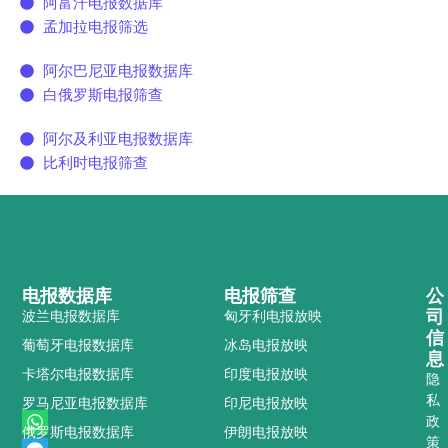
阿富汗电报数据库
孟加拉电报筛选
阿尔巴尼亚电报数据库
白俄罗斯电报筛查
阿尔及利亚电报数据库
比利时电报筛查
电报数据库
电报筛查
公
司
波兰电报数据库
匈牙利电报放映
信
葡萄牙电报数据库
冰岛电报放映
息
卡塔尔电报数据库
印度电报放映
隐
私
罗马尼亚电报数据库
印尼电报放映
W
T
P
政
俄罗斯电报数据库
伊朗电报放映
h
e
h
策