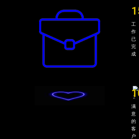
1
工
作
已
完
成
1
满
意
的
客
户